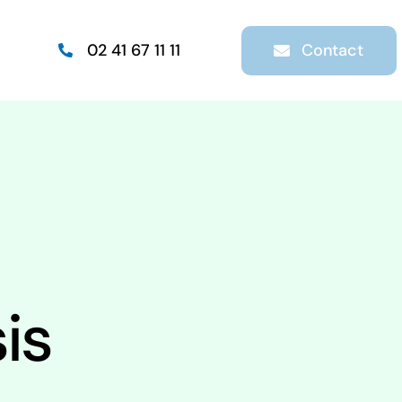
Contact
02 41 67 11 11
is