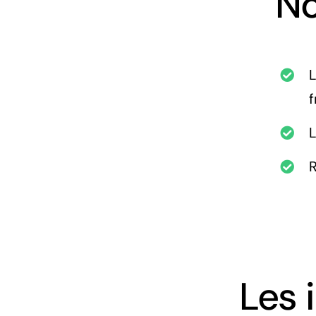
N
L
f
R
Les 